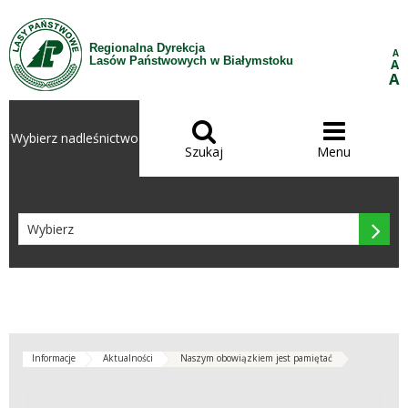
Przejdź do treści
Regionalna Dyrekcja
A
Lasów Państwowych w Białymstoku
A
A


Wybierz nadleśnictwo
Szukaj
Menu

Informacje
Aktualności
Naszym obowiązkiem jest pamiętać