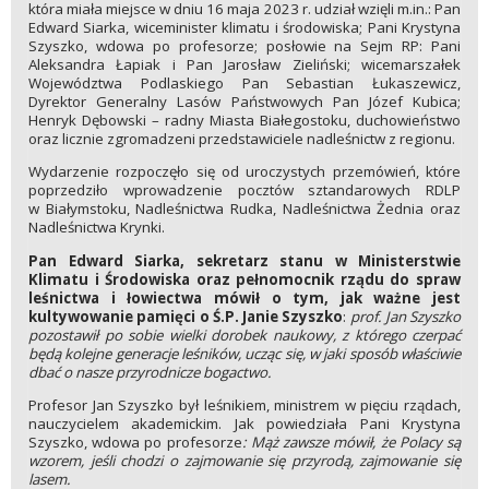
która miała miejsce w dniu 16 maja 2023 r. udział wzięli m.in.: Pan
Edward Siarka, wiceminister klimatu i środowiska; Pani Krystyna
Szyszko, wdowa po profesorze; posłowie na Sejm RP: Pani
Aleksandra Łapiak i Pan Jarosław Zieliński; wicemarszałek
Województwa Podlaskiego Pan Sebastian Łukaszewicz,
Dyrektor Generalny Lasów Państwowych Pan Józef Kubica;
Henryk Dębowski – radny Miasta Białegostoku, duchowieństwo
oraz licznie zgromadzeni przedstawiciele nadleśnictw z regionu.
Wydarzenie rozpoczęło się od uroczystych przemówień, które
poprzedziło wprowadzenie pocztów sztandarowych RDLP
w Białymstoku, Nadleśnictwa Rudka, Nadleśnictwa Żednia oraz
Nadleśnictwa Krynki.
Pan Edward Siarka, sekretarz stanu w Ministerstwie
Klimatu i Środowiska oraz pełnomocnik rządu do spraw
leśnictwa i łowiectwa mówił o tym, jak ważne jest
kultywowanie pamięci o Ś.P. Janie Szyszko
:
prof. Jan Szyszko
pozostawił po sobie wielki dorobek naukowy, z którego czerpać
będą kolejne generacje leśników, ucząc się, w jaki sposób właściwie
dbać o nasze przyrodnicze bogactwo.
Profesor Jan Szyszko był leśnikiem, ministrem w pięciu rządach,
nauczycielem akademickim. Jak powiedziała Pani Krystyna
Szyszko, wdowa po profesorze
: Mąż zawsze mówił, że Polacy są
wzorem, jeśli chodzi o zajmowanie się przyrodą, zajmowanie się
lasem.