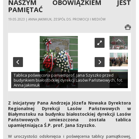
NASZYM OBOWIĄZKIEM JEST
PAMIĘTAĆ
19.05.2023 | ANNA JAKIMIUK, ZESPÓŁ DS. PROMOCJI I MEDIÓW
Tablica poświęcona pamięci prof. Jana Szyszko przed
budynkiem białostockiej dyrekcji Lasów Państwowych, fot.
Anna Jakimiuk
Z inicjatywy Pana Andrzeja Józefa Nowaka Dyrektora
Regionalnej Dyrekcji Lasów Państwowych w
Białymstoku na budynku białostockiej dyrekcji Lasów
Państwowych umieszczona została tablica
upamiętniająca Ś.P. prof. Jana Szyszko.
W uroczystości odsłonięcia i poświęcenia tablicy pamiątkowej,