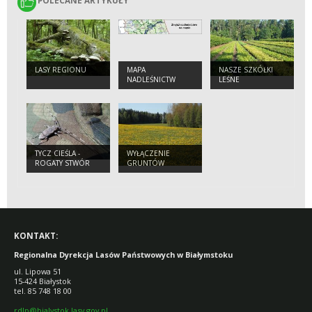
POLECANE ARTYKUŁY
POLECANE ARTYKUŁY
LASY REGIONU
MAPA
NASZE SZKÓŁKI
NADLEŚNICTW
LEŚNE
TYCZ CIEŚLA -
WYŁĄCZENIE
ROGATY STWÓR
GRUNTÓW
LEŚNYCH Z
PRODUKCJI
KONTAKT:
Regionalna Dyrekcja Lasów Państwowych w Białymstoku
ul. Lipowa 51
15-424 Białystok
tel. 85 748 18 00
rdlp@bialystok.lasy.gov.pl