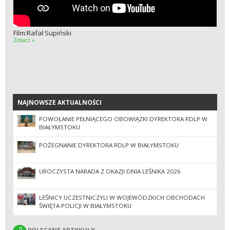
Film:Rafał Supiński
Zobacz »
NAJNOWSZE AKTUALNOŚCI
NAJNOWSZE AKTUALNOŚCI
POWOŁANIE PEŁNIĄCEGO OBOWIĄZKI DYREKTORA RDLP W
BIAŁYMSTOKU
POŻEGNANIE DYREKTORA RDLP W BIAŁYMSTOKU
UROCZYSTA NARADA Z OKAZJI DNIA LEŚNIKA 2026
LEŚNICY UCZESTNICZYLI W WOJEWÓDZKICH OBCHODACH
ŚWIĘTA POLICJI W BIAŁYMSTOKU