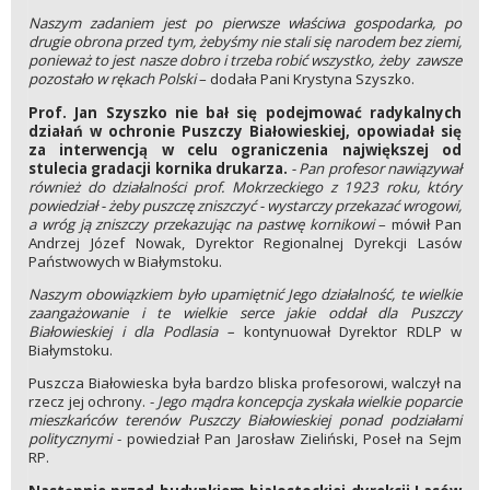
Naszym zadaniem jest po pierwsze właściwa gospodarka, po
drugie obrona przed tym, żebyśmy nie stali się narodem bez ziemi,
ponieważ to jest nasze dobro i trzeba robić wszystko, żeby zawsze
pozostało w rękach Polski
– dodała Pani Krystyna Szyszko.
Prof. Jan Szyszko nie bał się podejmować radykalnych
działań w ochronie Puszczy Białowieskiej, opowiadał się
za interwencją w celu ograniczenia największej od
stulecia gradacji kornika drukarza.
- Pan profesor nawiązywał
również do działalności prof. Mokrzeckiego z 1923 roku, który
powiedział - żeby puszczę zniszczyć - wystarczy przekazać wrogowi,
a wróg ją zniszczy przekazując na pastwę kornikowi
– mówił Pan
Andrzej Józef Nowak, Dyrektor Regionalnej Dyrekcji Lasów
Państwowych w Białymstoku.
Naszym obowiązkiem było upamiętnić Jego działalność, te wielkie
zaangażowanie i te wielkie serce jakie oddał dla Puszczy
Białowieskiej i dla Podlasia –
kontynuował Dyrektor RDLP w
Białymstoku.
Puszcza Białowieska była bardzo bliska profesorowi, walczył na
rzecz jej ochrony. -
Jego mądra koncepcja zyskała wielkie poparcie
mieszkańców terenów Puszczy Białowieskiej ponad podziałami
politycznymi
- powiedział Pan Jarosław Zieliński, Poseł na Sejm
RP.