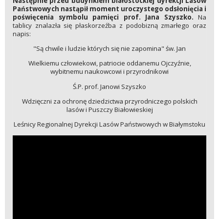
Następnie przed budynkiem białostockiej dyrekcji Lasów
Państwowych nastąpił moment uroczystego odsłonięcia i
poświęcenia symbolu pamięci prof. Jana Szyszko.
Na
tablicy znalazła się płaskorzeźba z podobizną zmarłego oraz
napis:
"Są chwile i ludzie których się nie zapomina" św. Jan
Wielkiemu człowiekowi, patriocie oddanemu Ojczyźnie,
wybitnemu naukowcowi i przyrodnikowi
Ś.P. prof. Janowi Szyszko
Wdzięczni za ochronę dziedzictwa przyrodniczego polskich
lasów i Puszczy Białowieskiej
Leśnicy Regionalnej Dyrekcji Lasów Państwowych w Białymstoku