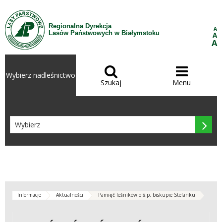
Przejdź do treści
Regionalna Dyrekcja
A
Lasów Państwowych w Białymstoku
A
A


Wybierz nadleśnictwo
Szukaj
Menu

Informacje
Aktualności
Pamięć leśników o ś.p. biskupie Stefanku