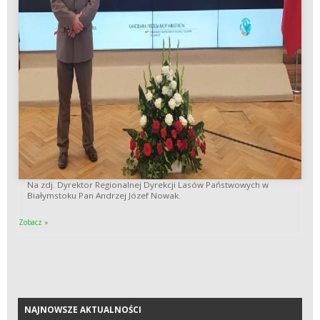
Na zdj. Dyrektor Regionalnej Dyrekcji Lasów Państwowych w
Białymstoku Pan Andrzej Józef Nowak.
Zobacz »
NAJNOWSZE AKTUALNOŚCI
NAJNOWSZE AKTUALNOŚCI