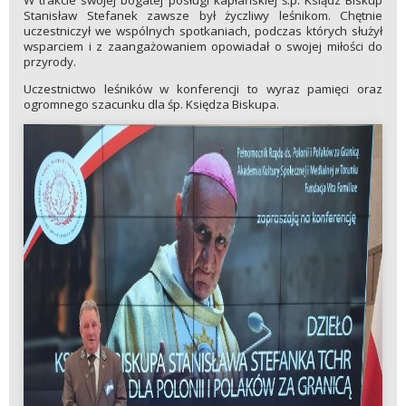
Stanisław Stefanek zawsze był życzliwy leśnikom. Chętnie
uczestniczył we wspólnych spotkaniach, podczas których służył
wsparciem i z zaangażowaniem opowiadał o swojej miłości do
przyrody.
Uczestnictwo leśników w konferencji to wyraz pamięci oraz
ogromnego szacunku dla śp. Księdza Biskupa.