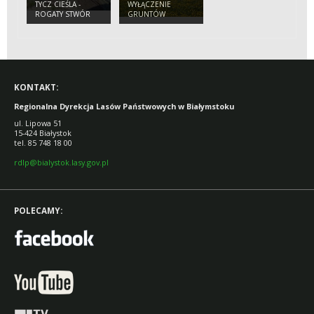
TYCZ CIEŚLA -
WYŁĄCZENIE
ROGATY STWÓR
GRUNTÓW
LEŚNYCH Z
PRODUKCJI
KONTAKT:
Regionalna Dyrekcja Lasów Państwowych w Białymstoku
ul. Lipowa 51
15-424 Białystok
tel. 85 748 18 00
rdlp@bialystok.lasy.gov.pl
POLECAMY: