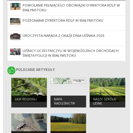
POWOŁANIE PEŁNIĄCEGO OBOWIĄZKI DYREKTORA RDLP W
BIAŁYMSTOKU
POŻEGNANIE DYREKTORA RDLP W BIAŁYMSTOKU
UROCZYSTA NARADA Z OKAZJI DNIA LEŚNIKA 2026
LEŚNICY UCZESTNICZYLI W WOJEWÓDZKICH OBCHODACH
ŚWIĘTA POLICJI W BIAŁYMSTOKU
POLECANE ARTYKUŁY
POLECANE ARTYKUŁY
LASY REGIONU
MAPA
NASZE SZKÓŁKI
NADLEŚNICTW
LEŚNE