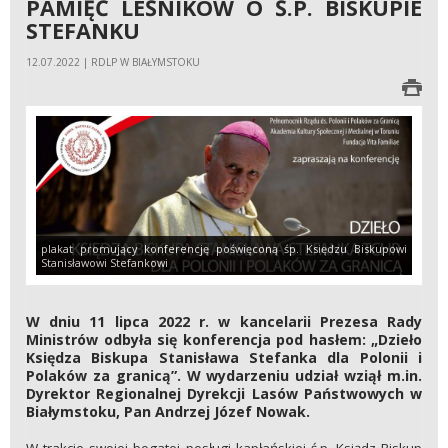
PAMIĘĆ LEŚNIKÓW O Ś.P. BISKUPIE
STEFANKU
12.07.2022 | RDLP W BIAŁYMSTOKU
plakat promujący konferencję poświęconą śp. Księdzu Biskupowi
Stanisławowi Stefankowi
W dniu 11 lipca 2022 r. w kancelarii Prezesa Rady
Ministrów odbyła się konferencja pod hasłem: „Dzieło
Księdza Biskupa Stanisława Stefanka dla Polonii i
Polaków za granicą”. W wydarzeniu udział wziął m.in.
Dyrektor Regionalnej Dyrekcji Lasów Państwowych w
Białymstoku, Pan Andrzej Józef Nowak.
W trakcie swojej bogatej posługi kapłańskiej ś.p. Ksiądz Biskup