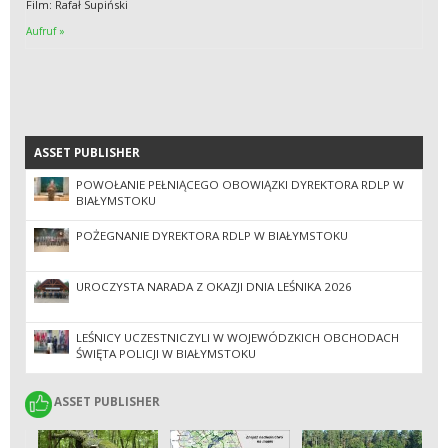
Film: Rafał Supiński
Aufruf »
ASSET PUBLISHER
ASSET PUBLISHER
POWOŁANIE PEŁNIĄCEGO OBOWIĄZKI DYREKTORA RDLP W
BIAŁYMSTOKU
POŻEGNANIE DYREKTORA RDLP W BIAŁYMSTOKU
UROCZYSTA NARADA Z OKAZJI DNIA LEŚNIKA 2026
LEŚNICY UCZESTNICZYLI W WOJEWÓDZKICH OBCHODACH
ŚWIĘTA POLICJI W BIAŁYMSTOKU
ASSET PUBLISHER
ASSET PUBLISHER