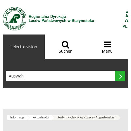
Zum Inhalt wechseln
A
A
Regionalna Dyrekcja
A
Lasów Państwowych w Białymstoku
PL


select-division
Suchen
Menü

Informacje
Aktualności
Festyn Królewskiej Puszczy Augustowskiej