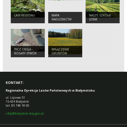
LASY REGIONU
MAPA
NASZE SZKÓŁKI
NADLEŚNICTW
LEŚNE
TYCZ CIEŚLA -
WYŁĄCZENIE
ROGATY STWÓR
GRUNTÓW
LEŚNYCH Z
PRODUKCJI
KONTAKT:
Regionalna Dyrekcja Lasów Państwowych w Białymstoku
ul. Lipowa 51
15-424 Białystok
tel. 85 748 18 00
rdlp@bialystok.lasy.gov.pl