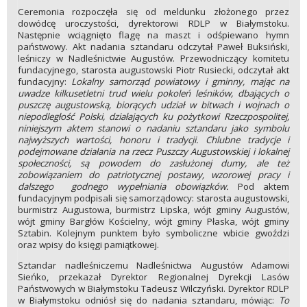
Ceremonia rozpoczęła się od meldunku złożonego przez
dowódcę uroczystości, dyrektorowi RDLP w Białymstoku.
Następnie wciągnięto flagę na maszt i odśpiewano hymn
państwowy. Akt nadania sztandaru odczytał Paweł Buksiński,
leśniczy w Nadleśnictwie Augustów. Przewodniczący komitetu
fundacyjnego, starosta augustowski Piotr Rusiecki, odczytał akt
fundacyjny:
Lokalny samorząd powiatowy i gminny, mając na
uwadze kilkusetletni trud wielu pokoleń leśników, dbających o
puszczę augustowską, biorących udział w bitwach i wojnach o
niepodległość Polski, działających ku pożytkowi Rzeczpospolitej,
niniejszym aktem stanowi o nadaniu sztandaru jako symbolu
najwyższych wartości, honoru i tradycji. Chlubne tradycje i
podejmowane działania na rzecz Puszczy Augustowskiej i lokalnej
społeczności, są powodem do zasłużonej dumy, ale też
zobowiązaniem do patriotycznej postawy, wzorowej pracy i
dalszego godnego wypełniania obowiązków.
Pod aktem
fundacyjnym podpisali się samorządowcy: starosta augustowski,
burmistrz Augustowa, burmistrz Lipska, wójt gminy Augustów,
wójt gminy Bargłów Kościelny, wójt gminy Płaska, wójt gminy
Sztabin. Kolejnym punktem było symboliczne wbicie gwoździ
oraz wpisy do księgi pamiątkowej.
Sztandar nadleśniczemu Nadleśnictwa Augustów Adamowi
Sieńko, przekazał Dyrektor Regionalnej Dyrekcji Lasów
Państwowych w Białymstoku Tadeusz Wilczyński. Dyrektor RDLP
w Białymstoku odniósł się do nadania sztandaru, mówiąc:
To