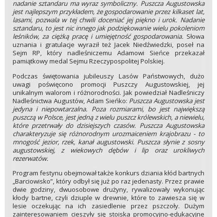
nadanie sztandaru ma wyraz symboliczny. Puszcza Augustowska
jest najlepszym przykładem, że gospodarowanie przez kilkaset lat,
lasami, pozwala w tej chwili doceniać jej piękno i urok. Nadanie
sztandaru, to jest nic innego jak podziękowanie wielu pokoleniom
leśników, za ciężką pracę i umiejętność gospodarowania.
Słowa
uznania i gratulacje wyraził też Jacek Niedźwiedzki, poseł na
Sejm RP, który nadleśniczemu Adamowi Sieńce przekazał
pamiątkowy medal Sejmu Rzeczypospolitej Polskiej.
Podczas świętowania jubileuszy Lasów Państwowych, dużo
uwagi poświęcono promocji Puszczy Augustowskiej, jej
unikalnym walorom i różnorodności. Jak powiedział Nadleśniczy
Nadleśnictwa Augustów, Adam Sieńko:
Puszcza Augustowska jest
jedyna i niepowtarzalna. Poza rozmiarami, bo jest największą
puszczą w Polsce, jest jedną z wielu puszcz królewskich, a niewielu,
które przetrwały do dzisiejszych czasów. Puszcza Augustowska
charakteryzuje się różnorodnym urozmaiceniem krajobrazu - to
mnogość jezior, rzek, kanał augustowski. Puszcza słynie z sosny
augustowskiej, z wiekowych dębów i lip oraz urokliwych
rezerwatów.
Program festynu obejmował także konkurs dziania kłód bartnych
„Barciowisko”, który odbył się już po raz jedenasty. Przez prawie
dwie godziny, dwuosobowe drużyny, rywalizowały wykonując
kłody bartne, czyli dziuple w drewnie, które to zawiesza się w
lesie oczekując na ich zasiedlenie przez pszczoły. Dużym
zainteresowaniem cieszyły się stoiska promocyjno-edukacyjne