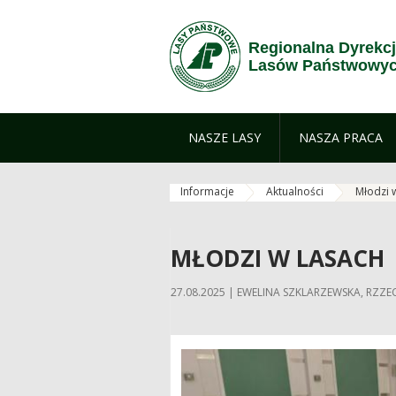
Zum Inhalt wechseln
Regionalna Dyrekc
Lasów Państwowyc
NASZE LASY
NASZA PRACA
Informacje
Aktualności
Młodzi 
MŁODZI W LASACH
27.08.2025 | EWELINA SZKLARZEWSKA, RZZ