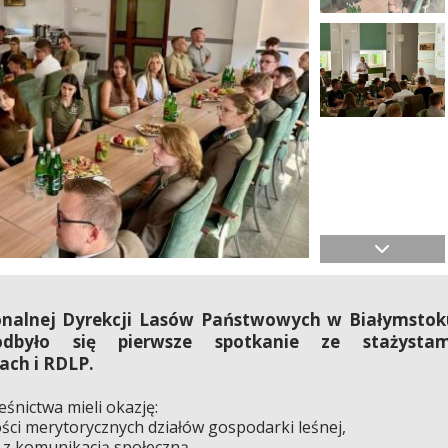
ionalnej Dyrekcji Lasów Państwowych w Białymstok
odbyło się pierwsze spotkanie ze stażystam
ach i RDLP.
eśnictwa mieli okazję:
ści merytorycznych działów gospodarki leśnej,
 z komunikacją społeczną,