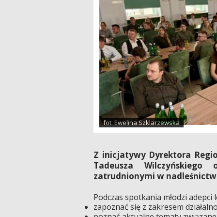
fot. Ewelina Szklarzewska
Z inicjatywy Dyrektora Reg
Tadeusza Wilczyńskiego 
zatrudnionymi w nadleśnictw
Podczas spotkania młodzi adepci l
zapoznać się z zakresem działalno
poznać aktualne tematy związane