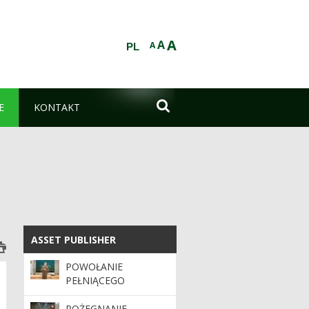
A
A
A
PL

E
KONTAKT
ASSET PUBLISHER
ASSET PUBLISHER
POWOŁANIE
PEŁNIĄCEGO
OBOWIĄZKI
DYREKTORA RDLP W
POŻEGNANIE