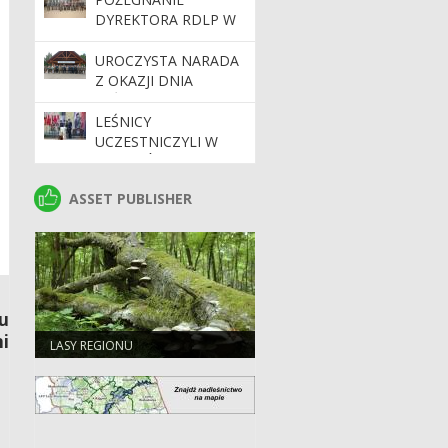
BIAŁYMSTOKU
DYREKTORA RDLP W
BIAŁYMSTOKU
UROCZYSTA NARADA
Z OKAZJI DNIA
LEŚNIKA 2026
LEŚNICY
UCZESTNICZYLI W
WOJEWÓDZKICH
OBCHODACH ŚWIĘTA
ASSET PUBLISHER
ASSET PUBLISHER
POLICJI W
BIAŁYMSTOKU
u
i
LASY REGIONU