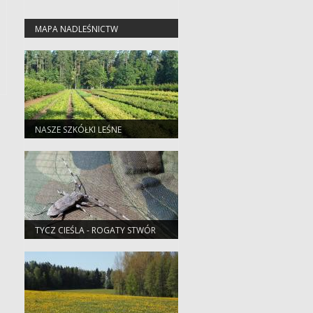
MAPA NADLEŚNICTW
NASZE SZKÓŁKI LEŚNE
TYCZ CIEŚLA - ROGATY STWÓR