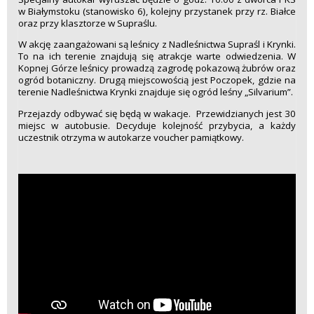
w Białymstoku (stanowisko 6), kolejny przystanek przy rz. Białce
oraz przy klasztorze w Supraślu.
W akcję zaangażowani są leśnicy z Nadleśnictwa Supraśl i Krynki.
To na ich terenie znajdują się atrakcje warte odwiedzenia. W
Kopnej Górze leśnicy prowadzą zagrodę pokazową żubrów oraz
ogród botaniczny. Drugą miejscowością jest Poczopek, gdzie na
terenie Nadleśnictwa Krynki znajduje się ogród leśny „Silvarium”.
Przejazdy odbywać się będą w wakacje. Przewidzianych jest 30
miejsc w autobusie. Decyduje kolejność przybycia, a każdy
uczestnik otrzyma w autokarze voucher pamiątkowy.