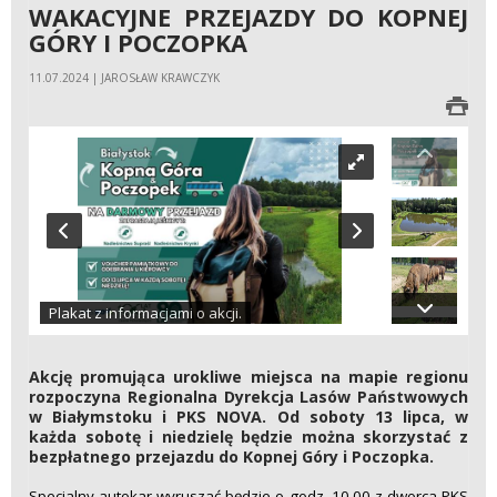
WAKACYJNE PRZEJAZDY DO KOPNEJ
GÓRY I POCZOPKA
11.07.2024 | JAROSŁAW KRAWCZYK
Plakat z informacjami o akcji.
Akcję promująca urokliwe miejsca na mapie regionu
rozpoczyna Regionalna Dyrekcja Lasów Państwowych
w Białymstoku i PKS NOVA. Od soboty 13 lipca, w
każda sobotę i niedzielę będzie można skorzystać z
bezpłatnego przejazdu do Kopnej Góry i Poczopka.
Specjalny autokar wyruszać będzie o godz. 10.00 z dworca PKS