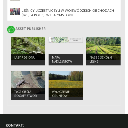
LEŚNICY UCZESTNICZYLI W WOJEWÓDZKICH OBCHODACH
ŚWIĘTA POLICJI W BIAŁYMSTOKU
ASSET PUBLISHER
ASSET PUBLISHER
LASY REGIONU
MAPA
NASZE SZKÓŁKI
NADLEŚNICTW
LEŚNE
TYCZ CIEŚLA -
WYŁĄCZENIE
ROGATY STWÓR
GRUNTÓW
LEŚNYCH Z
PRODUKCJI
KONTAKT: