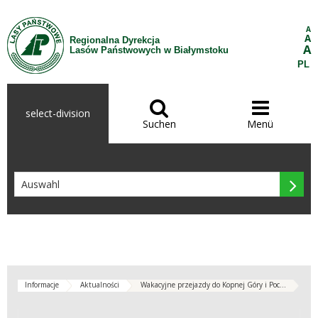
Zum Inhalt wechseln
A
A
Regionalna Dyrekcja
A
Lasów Państwowych w Białymstoku
PL


select-division
Suchen
Menü

Informacje
Aktualności
Wakacyjne przejazdy do Kopnej Góry i Poc...