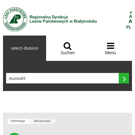
Zum Inhalt wechseln
A
A
Regionalna Dyrekcja
A
Lasów Państwowych w Białymstoku
PL


select-division
Suchen
Menü

Informacje
Aktualności