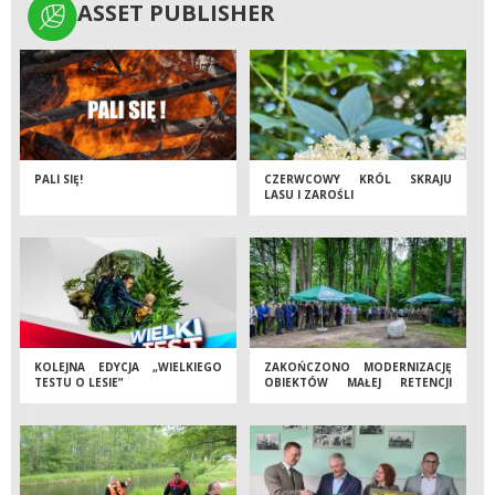
ASSET PUBLISHER
ASSET PUBLISHER
PALI SIĘ!
CZERWCOWY KRÓL SKRAJU
LASU I ZAROŚLI
KOLEJNA EDYCJA „WIELKIEGO
ZAKOŃCZONO MODERNIZACJĘ
TESTU O LESIE”
OBIEKTÓW MAŁEJ RETENCJI
NIZINNEJ W UROCZYSKU LAS
MIEJSKI W GAJEWIE.