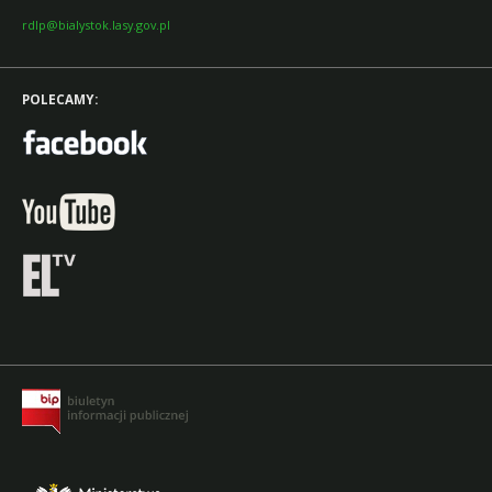
rdlp@bialystok.lasy.gov.pl
POLECAMY: