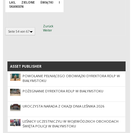
LAS, ZIELONE ŚWIĄTKI I
SKANSEN
Zurück
Weiter
Seite 54 von 67
ASSET PUBLISHER
ASSET PUBLISHER
POWOŁANIE PEŁNIĄCEGO OBOWIĄZKI DYREKTORA RDLP W
BIAŁYMSTOKU
POŻEGNANIE DYREKTORA RDLP W BIAŁYMSTOKU
UROCZYSTA NARADA Z OKAZJI DNIA LEŚNIKA 2026
LEŚNICY UCZESTNICZYLI W WOJEWÓDZKICH OBCHODACH
ŚWIĘTA POLICJI W BIAŁYMSTOKU