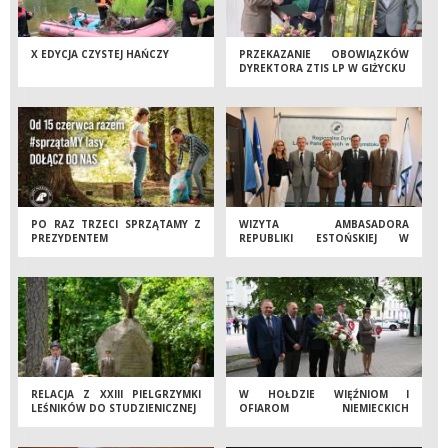
X EDYCJA CZYSTEJ HAŃCZY
PRZEKAZANIE OBOWIĄZKÓW
DYREKTORA ZTIS LP W GIŻYCKU
PO RAZ TRZECI SPRZĄTAMY Z
WIZYTA AMBASADORA
PREZYDENTEM
REPUBLIKI ESTOŃSKIEJ W
BIAŁOSTOCKIEJ DYREKCJI LP
RELACJA Z XXIII PIELGRZYMKI
W HOŁDZIE WIĘŹNIOM I
LEŚNIKÓW DO STUDZIENICZNEJ
OFIAROM NIEMIECKICH
OBOZÓW KONCENTRACYJNYCH