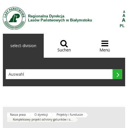
Zum Inhalt wechseln
A
A
Regionalna Dyrekcja
A
Lasów Państwowych w Białymstoku
PL


select-division
Suchen
Menü

Nasza praca
O dyrekcji
Projekty i fundusze
Kompleksowy projekt ochrony gatunków i s...