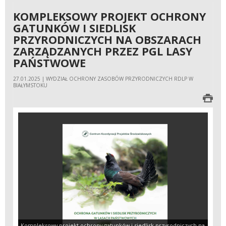
KOMPLEKSOWY PROJEKT OCHRONY
GATUNKÓW I SIEDLISK
PRZYRODNICZYCH NA OBSZARACH
ZARZĄDZANYCH PRZEZ PGL LASY
PAŃSTWOWE
27.01.2025 | WYDZIAŁ OCHRONY ZASOBÓW PRZYRODNICZYCH RDLP W
BIAŁYMSTOKU
Kompleksowy projekt ochrony gatunków i siedlisk przyrodniczych na