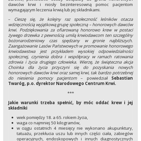
dawców krwi i niosły bezinteresowną pomoc pacjentom
wymagającym leczenia krwią lub jej składnikami.
–
Cieszę się, że kolejny raz społeczność leśników otacza
wdzięcznością wyjątkową grupę społeczną – honorowych dawców
krwi. Podziękowania za ofiarowaną honorowo krew w postaci
żywego drzewka z pewnością umilą krwiodawcom ten szczególny
bożonarodzeniowy czas spędzany w gronie najbliższych.
Zaangażowanie Lasów Państwowych w promowanie honorowego
krwiodawstwa jest przykładem wysokiej odpowiedzialności
społecznej, czynienia dobra i współpracy w ramach ratowania
zdrowia i życia drugiego człowieka. Wierzę, że świąteczna akcja
Choinka dla życia przyczyni się do pozyskania nowych
honorowych dawców krwi oraz samej krwi, tak bardzo potrzebnej
do niesienia pomocy pacjentom
– powiedział
Sebastian
Twaróg, p.o. dyrektor Narodowego Centrum Krwi.
***
Jakie warunki trzeba spełnić, by móc oddać krew i jej
składniki
wiek pomiędzy 18. a 65. rokiem życia,
waga co najmniej 50 kilogramów,
w ciągu ostatnich 4 miesięcy nie wykonano akupunktury,
tatuażu, przekłucia uszu lub innych części ciała, zabiegów
operacyjnych, endoskopowych i innych diagnostycznych