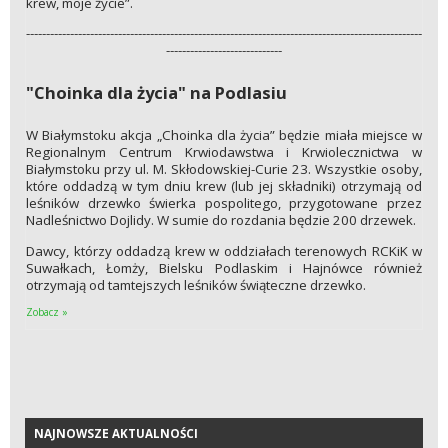
krew, moje życie”.
---------------------------------------------------------------------------------------------------
-----------------------------
"Choinka dla życia" na Podlasiu
W Białymstoku akcja „Choinka dla życia” będzie miała miejsce w
Regionalnym Centrum Krwiodawstwa i Krwiolecznictwa w
Białymstoku przy ul. M. Skłodowskiej-Curie 23. Wszystkie osoby,
które oddadzą w tym dniu krew (lub jej składniki) otrzymają od
leśników drzewko świerka pospolitego, przygotowane przez
Nadleśnictwo Dojlidy. W sumie do rozdania będzie 200 drzewek.
Dawcy, którzy oddadzą krew w oddziałach terenowych RCKiK w
Suwałkach, Łomży, Bielsku Podlaskim i Hajnówce również
otrzymają od tamtejszych leśników świąteczne drzewko.
Zobacz »
NAJNOWSZE AKTUALNOŚCI
NAJNOWSZE AKTUALNOŚCI