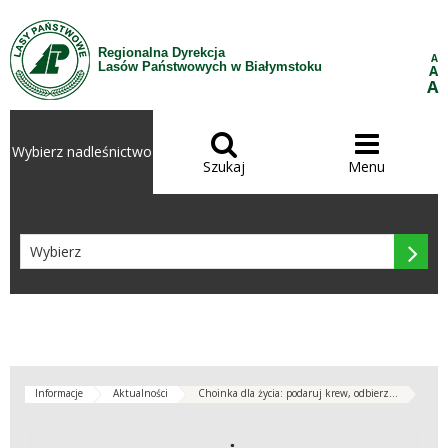
Przejdź do treści
Regionalna Dyrekcja
A
Lasów Państwowych w Białymstoku
A
A


Wybierz nadleśnictwo
Szukaj
Menu

Informacje
Aktualności
Choinka dla życia: podaruj krew, odbierz...