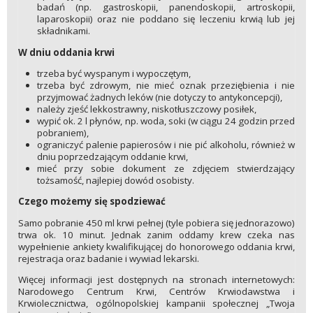
badań (np. gastroskopii, panendoskopii, artroskopii,
laparoskopii) oraz nie poddano się leczeniu krwią lub jej
składnikami.
W dniu oddania krwi
trzeba być wyspanym i wypoczętym,
trzeba być zdrowym, nie mieć oznak przeziębienia i nie
przyjmować żadnych leków (nie dotyczy to antykoncepcji),
należy zjeść lekkostrawny, niskotłuszczowy posiłek,
wypić ok. 2 l płynów, np. woda, soki (w ciągu 24 godzin przed
pobraniem),
ograniczyć palenie papierosów i nie pić alkoholu, również w
dniu poprzedzającym oddanie krwi,
mieć przy sobie dokument ze zdjęciem stwierdzający
tożsamość, najlepiej dowód osobisty.
Czego możemy się spodziewać
Samo pobranie 450 ml krwi pełnej (tyle pobiera się jednorazowo)
trwa ok. 10 minut. Jednak zanim oddamy krew czeka nas
wypełnienie ankiety kwalifikującej do honorowego oddania krwi,
rejestracja oraz badanie i wywiad lekarski.
Więcej informacji jest dostępnych na stronach internetowych:
Narodowego Centrum Krwi, Centrów Krwiodawstwa i
Krwiolecznictwa, ogólnopolskiej kampanii społecznej „Twoja