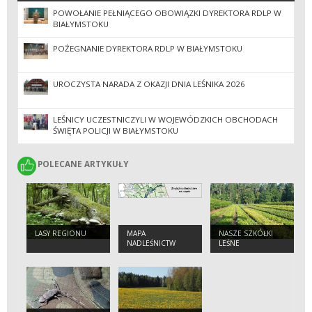
POWOŁANIE PEŁNIĄCEGO OBOWIĄZKI DYREKTORA RDLP W
BIAŁYMSTOKU
POŻEGNANIE DYREKTORA RDLP W BIAŁYMSTOKU
UROCZYSTA NARADA Z OKAZJI DNIA LEŚNIKA 2026
LEŚNICY UCZESTNICZYLI W WOJEWÓDZKICH OBCHODACH
ŚWIĘTA POLICJI W BIAŁYMSTOKU
POLECANE ARTYKUŁY
POLECANE ARTYKUŁY
LASY REGIONU
MAPA
NASZE SZKÓŁKI
NADLEŚNICTW
LEŚNE