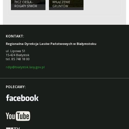
TYCZ CIEŚLA -
WYŁĄCZENIE
ROGATY STWÓR
GRUNTÓW
LEŚNYCH Z
PRODUKCJI
KONTAKT:
Regionalna Dyrekcja Lasów Państwowych w Białymstoku
ul. Lipowa 51
15-424 Białystok
tel. 85 748 18 00
rdlp@bialystok.lasy.gov.pl
POLECAMY: