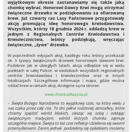
wyjątkowym okresie zastanawiamy się także jaką
choinkę wybrać. Honorowi Dawcy Krwi mogą otrzymać
świąteczne drzewko w podziękowaniu za ofiarowaną
krew. Już czwarty raz Lasy Państwowe przygotowały
akcję promującą ideę honorowego krwiodawstwa.
Wszystkim, którzy 18 grudnia 2024 r. oddadzą krew w
jednym z Regionalnych Centrów Krwiodawstwa i
Krwiolecznictwa, leśnicy podziękują, wręczając
świąteczne, „żywe” drzewko.
W poprzednich edycjach akcji, każdego roku leśnicy przekazali
ok. 5 tysięcy świątecznych drzewek honorowym dawcom krwi.
Podobnie jak w ubiegłych latach, akcja odbędzie się w wielu
punktach w całej Polsce: w siedzibach wszystkich regionalnych
centrów krwiodawstwa i krwiolecznictwa oraz w innych
lokalizacjach. Szczegółowe informacje i mapa, gdzie można
oddać krew w ramach akcji, dostępne są na stronie:
www.choinkadlazycia.pl
–
Święta Bożego Narodzenia to wyjątkowy czas, na który wielu z
nas czeka przez cały rok. To dni pełne rodzinnej atmosfery, które
chcemy spędzić wśród bliskich, ciesząc się sobą i oddając
świątecznym tradycjom, wśród których choinka zajmuje
szczególne miejsce. Święta to też czas refleksji i dzielenia się swoimi
przemyśleniami. Zanim jednak podzielimy się opłatkiem, możemy