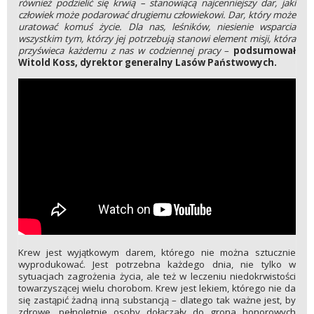
również podzielić się krwią – stanowiącą najcenniejszy dar, jaki
człowiek może podarować drugiemu człowiekowi. Dar, który może
uratować komuś życie. Dla nas, leśników, niesienie wsparcia
wszystkim tym, którzy jej potrzebują stanowi element misji, która
przyświeca każdemu z nas w codziennej pracy
–
podsumował
Witold Koss, dyrektor generalny Lasów Państwowych.
Krew jest wyjątkowym darem, którego nie można sztucznie
wyprodukować. Jest potrzebna każdego dnia, nie tylko w
sytuacjach zagrożenia życia, ale też w leczeniu niedokrwistości
towarzyszącej wielu chorobom. Krew jest lekiem, którego nie da
się zastąpić żadną inną substancją – dlatego tak ważne jest, by
zdrowe, pełnoletnie osoby dołączały do grona honorowych