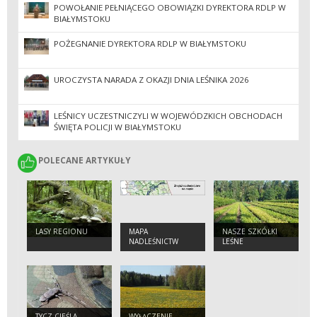
POWOŁANIE PEŁNIĄCEGO OBOWIĄZKI DYREKTORA RDLP W
BIAŁYMSTOKU
POŻEGNANIE DYREKTORA RDLP W BIAŁYMSTOKU
UROCZYSTA NARADA Z OKAZJI DNIA LEŚNIKA 2026
LEŚNICY UCZESTNICZYLI W WOJEWÓDZKICH OBCHODACH
ŚWIĘTA POLICJI W BIAŁYMSTOKU
POLECANE ARTYKUŁY
POLECANE ARTYKUŁY
LASY REGIONU
MAPA
NASZE SZKÓŁKI
NADLEŚNICTW
LEŚNE
TYCZ CIEŚLA -
WYŁĄCZENIE