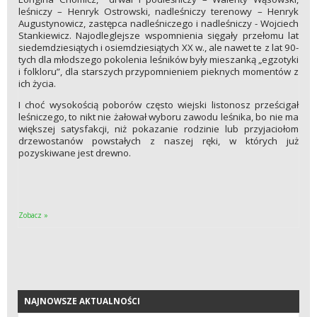
leśniczy – Henryk Ostrowski, nadleśniczy terenowy – Henryk
Augustynowicz, zastępca nadleśniczego i nadleśniczy - Wojciech
Stankiewicz. Najodleglejsze wspomnienia sięgały przełomu lat
siedemdziesiątych i osiemdziesiątych XX w., ale nawet te z lat 90-
tych dla młodszego pokolenia leśników były mieszanką „egzotyki
i folkloru”, dla starszych przypomnieniem pieknych momentów z
ich życia.
I choć wysokością poborów często wiejski listonosz prześcigał
leśniczego, to nikt nie żałował wyboru zawodu leśnika, bo nie ma
większej satysfakcji, niż pokazanie rodzinie lub przyjaciołom
drzewostanów powstałych z naszej ręki, w których już
pozyskiwane jest drewno.
Zobacz »
NAJNOWSZE AKTUALNOŚCI
NAJNOWSZE AKTUALNOŚCI