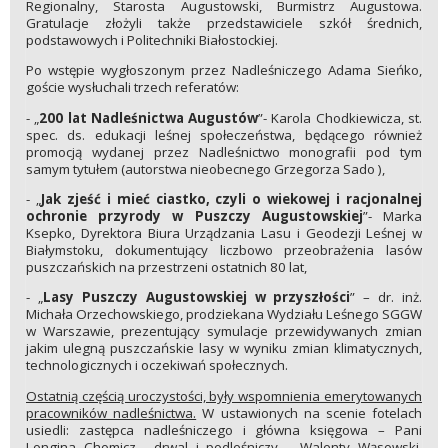
Regionalny, Starosta Augustowski, Burmistrz Augustowa.
Gratulacje złożyli także przedstawiciele szkół średnich,
podstawowych i Politechniki Białostockiej.
Po wstępie wygłoszonym przez Nadleśniczego Adama Sieńko,
goście wysłuchali trzech referatów:
- „
200 lat Nadleśnictwa Augustów
”- Karola Chodkiewicza, st.
spec. ds. edukacji leśnej społeczeństwa, będącego również
promocją wydanej przez Nadleśnictwo monografii pod tym
samym tytułem (autorstwa nieobecnego Grzegorza Sado ),
- „
Jak zjeść i mieć ciastko, czyli o wiekowej i racjonalnej
ochronie przyrody w Puszczy Augustowskiej
”- Marka
Ksepko, Dyrektora Biura Urządzania Lasu i Geodezji Leśnej w
Białymstoku, dokumentujący liczbowo przeobrażenia lasów
puszczańskich na przestrzeni ostatnich 80 lat,
- „
Lasy Puszczy Augustowskiej w przyszłości
” – dr. inż.
Michała Orzechowskiego, prodziekana Wydziału Leśnego SGGW
w Warszawie, prezentujący symulacje przewidywanych zmian
jakim ulegną puszczańskie lasy w wyniku zmian klimatycznych,
technologicznych i oczekiwań społecznych.
Ostatnią częścią uroczystości, były wspomnienia emerytowanych
pracowników nadleśnictwa.
W ustawionych na scenie fotelach
usiedli: zastępca nadleśniczego i główna księgowa – Pani
Longina Chomicz, drwal i podleśniczy – Walenty Wąsowski,