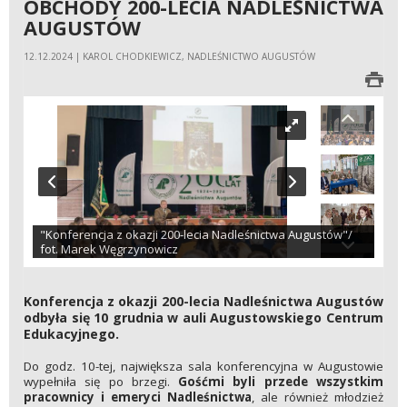
OBCHODY 200-LECIA NADLEŚNICTWA
AUGUSTÓW
12.12.2024 | KAROL CHODKIEWICZ, NADLEŚNICTWO AUGUSTÓW
"Konferencja z okazji 200-lecia Nadleśnictwa Augustów"/
fot. Marek Węgrzynowicz
Konferencja z okazji 200-lecia Nadleśnictwa Augustów
odbyła się 10 grudnia w auli Augustowskiego Centrum
Edukacyjnego.
Do godz. 10-tej, największa sala konferencyjna w Augustowie
wypełniła się po brzegi.
Gośćmi byli przede wszystkim
pracownicy i emeryci Nadleśnictwa
, ale również młodzież