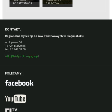
ROGATY STWÓR
GRUNTÓW
LEŚNYCH Z
PRODUKCJI
KONTAKT:
Regionalna Dyrekcja Lasów Państwowych w Białymstoku
ul. Lipowa 51
15-424 Białystok
tel. 85 748 18 00
rdlp@bialystok.lasy.gov.pl
POLECAMY: