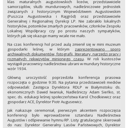
klas maturalnych augustowskich liceów, przedstawiciele
samorządów, służb mundurowych, nadleśniczowie jednostek
związanych z historycznym Województwem Augustowskim
(Puszcza Augustowska i Rajgród) oraz przedstawiciele
Generalnej i Regionalnej Dyrekcji LP. Nie zabrakło lokalnych
historyków, potomków zmarłych pracowników, członków Zespołu
Lokalnej Współpracy czy po prostu naszych sympatyków,
których jak się okazuje mamy wcale nie mało.
Na czas konferencji hol przed aulą zmienił się w mini muzeum
gospodarki leśnej, w którym
zaprezentowano sporo
archiwalnych dokumentów, fotografii, literatury, narzędzi pracy i
rozmaitych rekwizytów minionego czasu
. W roli kustoszów
wystąpili pracownicy nadleśnictwa ubrani w mundury historyczne
wzór 1934.
Główną uroczystość poprzedziła konferencja prasowa
rozpoczęta o godzinie 9:30. Na pytania przedstawicieli mediów
odpowiadali: Zastępca Dyrektora RDLP w Białymstoku ds.
ekonomicznych Dawid Iwaniuk, Nadleśniczy Adam Sieńko, st.
spec. ds. edukacji leśnej społeczeństwa Karol Chodkiewicz oraz
gospodarz ACE, Dyrektor Piotr Augusewicz.
Jak nakazuje ceremoniał, pierwszym akcentem rozpoczęcia
konferencji było wprowadzenie sztandaru Nadleśnictwa
Augustów i odśpiewanie hymnu RP. Listy gratulacyjne skierowali
do nas: Dyrektor Generalny Lasów Państwowych, Dyrektor