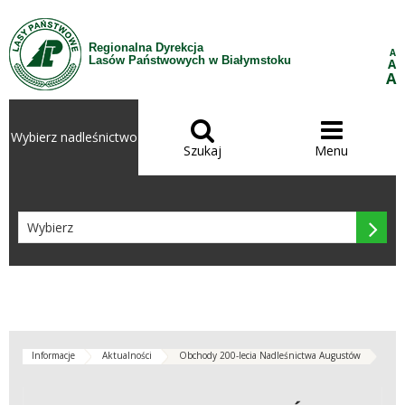
Przejdź do treści
Regionalna Dyrekcja
A
Lasów Państwowych w Białymstoku
A
A


Wybierz nadleśnictwo
Szukaj
Menu

Informacje
Aktualności
Obchody 200-lecia Nadleśnictwa Augustów