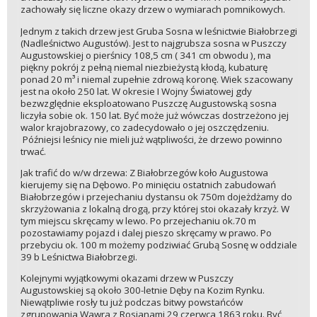
zachowały się liczne okazy drzew o wymiarach pomnikowych.
Jednym z takich drzew jest Gruba Sosna w leśnictwie Białobrzegi
(Nadleśnictwo Augustów). Jest to najgrubsza sosna w Puszczy
Augustowskiej o pierśnicy 108,5 cm ( 341 cm obwodu ), ma
piękny pokrój z pełną niemal niezbieżystą kłodą, kubaturę
ponad 20 m³ i niemal zupełnie zdrową koronę. Wiek szacowany
jest na około 250 lat. W okresie I Wojny Światowej gdy
bezwzględnie eksploatowano Puszczę Augustowską sosna
liczyła sobie ok. 150 lat. Być może już wówczas dostrzeżono jej
walor krajobrazowy, co zadecydowało o jej oszczędzeniu.
Późniejsi leśnicy nie mieli już wątpliwości, że drzewo powinno
trwać.
Jak trafić do w/w drzewa: Z Białobrzegów koło Augustowa
kierujemy się na Dębowo. Po minięciu ostatnich zabudowań
Białobrzegów i przejechaniu dystansu ok 750m dojeżdżamy do
skrzyżowania z lokalną drogą, przy której stoi okazały krzyż. W
tym miejscu skręcamy w lewo. Po przejechaniu ok.70 m
pozostawiamy pojazd i dalej pieszo skręcamy w prawo. Po
przebyciu ok. 100 m możemy podziwiać Grubą Sosnę w oddziale
39 b Leśnictwa Białobrzegi.
Kolejnymi wyjątkowymi okazami drzew w Puszczy
Augustowskiej są około 300-letnie Dęby na Kozim Rynku.
Niewątpliwie rosły tu już podczas bitwy powstańców
zgrupowania Wawra z Rosjanami 29 czerwca 1863 roku. Być