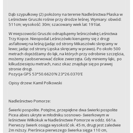
Dąb szypułkowy (2) położony na terenie Nadleśnictwa Płaska w
Leśnictwie Gruszki rośnie przy drodze leśnej. Wymiary: obwód:
511cm; wysokość: 30m; szacowany wiek lat: 191lat.
W miejscowości Gruszki odnajdujemy leśniczówkę Leśnictwa
Trzy Kopce. Nieopodal Leśniczówki kierujemy się z drogi
asfaltowej na leśną (jadąc od strony Mikaszówki skręcamy w
lewo; jadąc od strony Lipska skręcamy w prawo). Po około 500
metrach dojeżdżamy do łąk, na których przy odrobinie szczęścia,
możemy zaobserwować dzikie zwierzęta. Gdy miniemy łąki, po
kilkudziesięciu metrach, nasz okaz znajduje się po prawej
stronie drogi.
Pozycja GPS 53°50.6620'N 23°26.0370'E
Opisy drzew: Kamil Polkowski
Nadleśnictwo Pomorze:
Świerki pospolite. Potężne, przepiękne dwa świerki pospolite
Picea abies ukryte w młodniku sosnowo- świerkowym w
leśnictwie Wiłkokuk w Nadleśnictwie Pomorze w oddz. 661a.
Pierwszy świerk osiąga wysokość ok. 45 m, drugi jest zaledwie
2m niższy. Pierśnica pierwszego świerka sięga 110 cm,