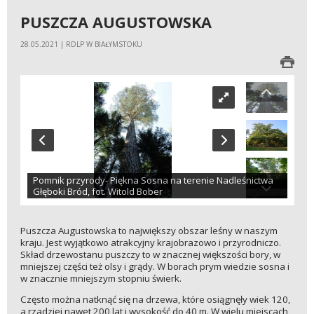
PUSZCZA AUGUSTOWSKA
28.05.2021 | RDLP W BIAŁYMSTOKU
Pomnik przyrody- Piękna Sosna na terenie Nadleśnictwa
Głęboki Bród, fot. Witold Bober
Puszcza Augustowska to największy obszar leśny w naszym
kraju. Jest wyjątkowo atrakcyjny krajobrazowo i przyrodniczo.
Skład drzewostanu puszczy to w znacznej większości bory, w
mniejszej części też olsy i grądy. W borach prym wiedzie sosna i
w znacznie mniejszym stopniu świerk.
Często można natknąć się na drzewa, które osiągnęły wiek 120,
a rzadziej nawet 200 lat i wysokość do 40 m. W wielu miejscach