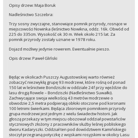
Opisy drzew: Maja Boruk
Nadleśnictwo Szczebra:
Trzy sosny zwyczajne, stanowiące pomnik przyrody, rosnące w
miejscowości Nowinka (leśnictwo Nowikna, oddz. 16k. Obwód od
225 do 335cm. Wysokość ok 30 m. Wiek około 215 lat. Za
pomnik przyrody zostały uznane w 1978 roku.
Dojazd możliwy jedynie rowerem. Ewentualnie pieszo.
Opis drzew: Paweł Gliński
Będąc w okolicach Puszczy Augustowskiej warto również
zobaczyć niezwykłą grupę 93 modrzewi, które rośną od ponad
150 lat w leśnictwie Bondziszki w oddziale 24f przy wjeździe do
lasu drogą Rowele – Bondziszki (Nadleśnictwo Suwałki).
Zachwycające swoja wielkością 43 metrów modrzewie o
obwodzie 2,5 metra podpierają obłoki otoczone pod koronami
100 letnimi świerkami. Będąca zbiorowym pomnikiem przyrody
grupa modrzewi jest jednym z wielu świadectw historii. Jak
głoszą przekazy w tym miejscu obozował oddział powstańców
styczniowych złożony z pracowników służby leśnej pobliskiego
dworu Kadaryszki. Oddział ten pod dowództwem Kamińskiego
stoczył przegraną potyczkę z wojskami rosyjskimi w okolicy Lasu