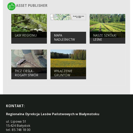
ASSET PUBLISHER
ASSET PUBLISHER
LASY REGIONU
MAPA
NASZE SZKÓŁKI
NADLEŚNICTW
LEŚNE
TYCZ CIEŚLA -
WYŁĄCZENIE
ROGATY STWÓR
GRUNTÓW
LEŚNYCH Z
PRODUKCJI
KONTAKT:
Regionalna Dyrekcja Lasów Państwowych w Białymstoku
ul. Lipowa 51
15-424 Białystok
tel. 85 748 18 00