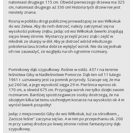
natomiast drugiego 115 cm. Obwód pierwszego drzewa ma 325
cm, natomiast drugiego aż 330 cm! Historia tych drzew nie jest
niestety znana.
Rosną w pobliżu drogi publicznej prowadzącej ze wsi Wiłkokuk
do wsi Zelwa. Aby do nich dotrzeć, należy zatrzymać się na
wysokości połowy zrębu. Jadąc od wsi Wiłkokuk świerki znajdują
się po lewej stronie. Wystarczy przejść przez zrąb i zejść w
młodnik ze skarpy w dół. Aby je dotrzeć wśród młodszego
pokolenia lasu trzeba dobrze wytężyć wzrok. Nie da się jednak
ich nie zauważyć, ze względu na ich ogromne rozmiary.
Pomnikowy dąb szypułkowy. Rośnie w oddz. 437 r na terenie
leśnictwa Giby w Nadleśnictwie Pomorze. Dąb ten od 11 lutego
1961 r. uznawany jest za pomnik przyrody. Szacuje się, że ma
już 260 lat, a jego wysokość sięga 29 m. Pierśnica wynosi ok.
170 cm, a obwód 675 cm. Przyciąga wzrok nie tylko dzięki swoim
rozmiarom. Bardziej spostrzegawcze osoby dostrzegą, że na
obciętym kilka lat temu uschniętym konarze na wysokości ok 4 m
wyrósł świerk pospolity!
Jadąc z miejscowości Giby do wsi Wiłkokuk, tuż za ośrodkiem „
Zacisze leśne” zaczyna się las. A w nim po przejechaniu ok. 200
m przy samej drodze po lewej stronie rośnie fantastyczny dąb
szypułkowy.