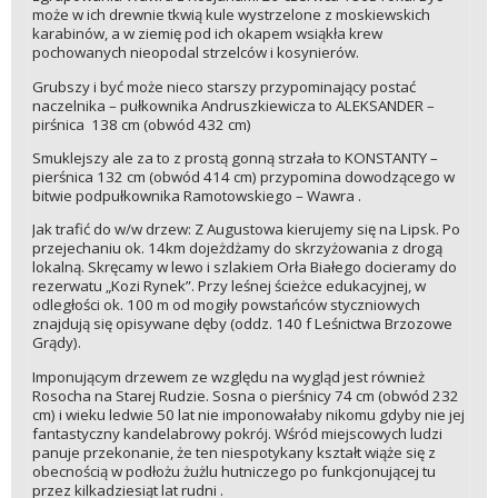
może w ich drewnie tkwią kule wystrzelone z moskiewskich
karabinów, a w ziemię pod ich okapem wsiąkła krew
pochowanych nieopodal strzelców i kosynierów.
Grubszy i być może nieco starszy przypominający postać
naczelnika – pułkownika Andruszkiewicza to ALEKSANDER –
pirśnica 138 cm (obwód 432 cm)
Smuklejszy ale za to z prostą gonną strzała to KONSTANTY –
pierśnica 132 cm (obwód 414 cm) przypomina dowodzącego w
bitwie podpułkownika Ramotowskiego – Wawra .
Jak trafić do w/w drzew: Z Augustowa kierujemy się na Lipsk. Po
przejechaniu ok. 14km dojeżdżamy do skrzyżowania z drogą
lokalną. Skręcamy w lewo i szlakiem Orła Białego docieramy do
rezerwatu „Kozi Rynek”. Przy leśnej ścieżce edukacyjnej, w
odległości ok. 100 m od mogiły powstańców styczniowych
znajdują się opisywane dęby (oddz. 140 f Leśnictwa Brzozowe
Grądy).
Imponującym drzewem ze względu na wygląd jest również
Rosocha na Starej Rudzie. Sosna o pierśnicy 74 cm (obwód 232
cm) i wieku ledwie 50 lat nie imponowałaby nikomu gdyby nie jej
fantastyczny kandelabrowy pokrój. Wśród miejscowych ludzi
panuje przekonanie, że ten niespotykany kształt wiąże się z
obecnością w podłożu żużlu hutniczego po funkcjonującej tu
przez kilkadziesiąt lat rudni .