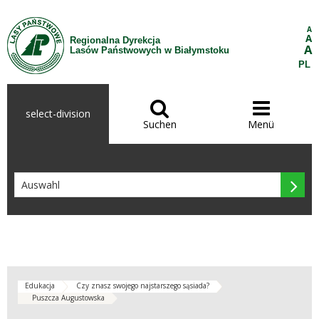
Zum Inhalt wechseln
A
A
Regionalna Dyrekcja
A
Lasów Państwowych w Białymstoku
PL


select-division
Suchen
Menü

Edukacja
Czy znasz swojego najstarszego sąsiada?
Puszcza Augustowska