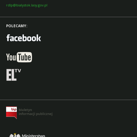
rdlp@bialystok.lasy.gov.pl
POLECAMY: