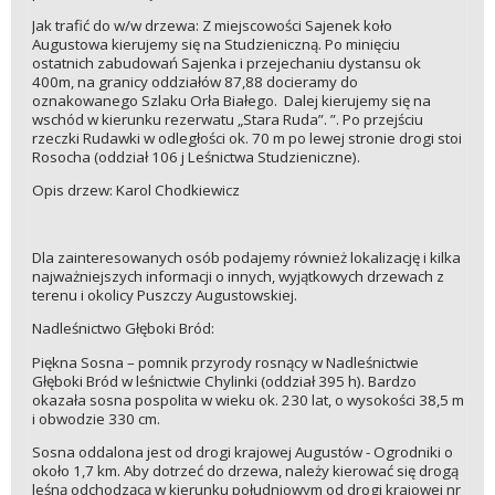
Jak trafić do w/w drzewa: Z miejscowości Sajenek koło
Augustowa kierujemy się na Studzieniczną. Po minięciu
ostatnich zabudowań Sajenka i przejechaniu dystansu ok
400m, na granicy oddziałów 87,88 docieramy do
oznakowanego Szlaku Orła Białego. Dalej kierujemy się na
wschód w kierunku rezerwatu „Stara Ruda”. ”. Po przejściu
rzeczki Rudawki w odległości ok. 70 m po lewej stronie drogi stoi
Rosocha (oddział 106 j Leśnictwa Studzieniczne).
Opis drzew: Karol Chodkiewicz
Dla zainteresowanych osób podajemy również lokalizację i kilka
najważniejszych informacji o innych, wyjątkowych drzewach z
terenu i okolicy Puszczy Augustowskiej.
Nadleśnictwo Głęboki Bród:
Piękna Sosna – pomnik przyrody rosnący w Nadleśnictwie
Głęboki Bród w leśnictwie Chylinki (oddział 395 h). Bardzo
okazała sosna pospolita w wieku ok. 230 lat, o wysokości 38,5 m
i obwodzie 330 cm.
Sosna oddalona jest od drogi krajowej Augustów - Ogrodniki o
około 1,7 km. Aby dotrzeć do drzewa, należy kierować się drogą
leśną odchodzącą w kierunku południowym od drogi krajowej nr