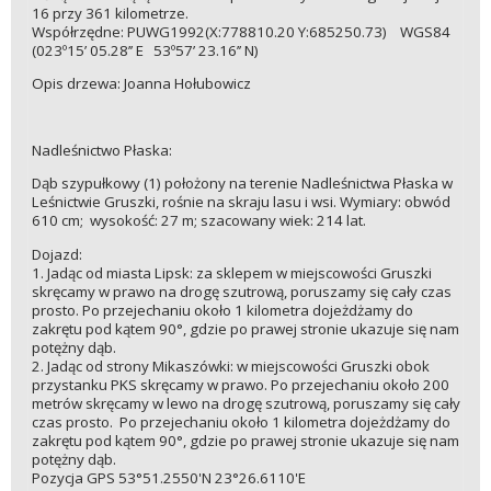
16 przy 361 kilometrze.
Współrzędne: PUWG1992(X:778810.20 Y:685250.73) WGS84
(023º15’ 05.28’’ E 53º57’ 23.16’’ N)
Opis drzewa: Joanna Hołubowicz
Nadleśnictwo Płaska:
Dąb szypułkowy (1) położony na terenie Nadleśnictwa Płaska w
Leśnictwie Gruszki, rośnie na skraju lasu i wsi. Wymiary: obwód
610 cm; wysokość: 27 m; szacowany wiek: 214 lat.
Dojazd:
1. Jadąc od miasta Lipsk: za sklepem w miejscowości Gruszki
skręcamy w prawo na drogę szutrową, poruszamy się cały czas
prosto. Po przejechaniu około 1 kilometra dojeżdżamy do
zakrętu pod kątem 90°, gdzie po prawej stronie ukazuje się nam
potężny dąb.
2. Jadąc od strony Mikaszówki: w miejscowości Gruszki obok
przystanku PKS skręcamy w prawo. Po przejechaniu około 200
metrów skręcamy w lewo na drogę szutrową, poruszamy się cały
czas prosto. Po przejechaniu około 1 kilometra dojeżdżamy do
zakrętu pod kątem 90°, gdzie po prawej stronie ukazuje się nam
potężny dąb.
Pozycja GPS 53°51.2550'N 23°26.6110'E