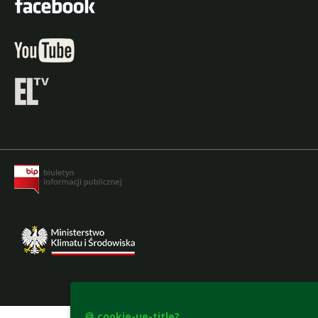
accesibility-declaration
🍪 cookie-ue-title?