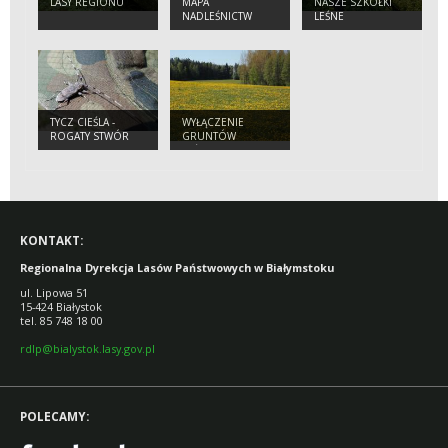
LASY REGIONU
MAPA
NASZE SZKÓŁKI
NADLEŚNICTW
LEŚNE
TYCZ CIEŚLA -
WYŁĄCZENIE
ROGATY STWÓR
GRUNTÓW
LEŚNYCH Z
PRODUKCJI
KONTAKT:
Regionalna Dyrekcja Lasów Państwowych w Białymstoku
ul. Lipowa 51
15-424 Białystok
tel. 85 748 18 00
rdlp@bialystok.lasy.gov.pl
POLECAMY: