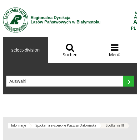
Zum Inhalt wechseln
A
A
Regionalna Dyrekcja
A
Lasów Państwowych w Białymstoku
PL


select-division
Suchen
Menü

Informacje
Spotkania eksperckie Puszcza Białowieska
Spotkanie III