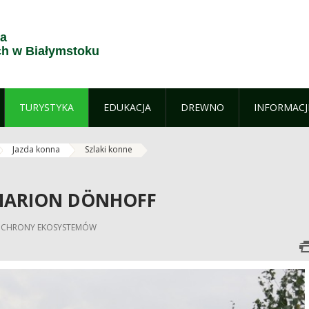
ja
h w Białymstoku
TURYSTYKA
EDUKACJA
DREWNO
INFORMACJ
Jazda konna
Szlaki konne
 MARION DÖNHOFF
Ł OCHRONY EKOSYSTEMÓW