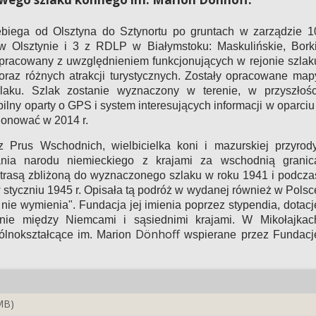
ebiega od Olsztyna do Sztynortu po gruntach w zarządzie 1
 Olsztynie i 3 z RDLP w Białymstoku: Maskulińskie, Borki
 opracowany z uwzględnieniem funkcjonujących w rejonie szlak
 oraz różnych atrakcji turystycznych. Zostały opracowane map
laku. Szlak zostanie wyznaczony w terenie, w przyszłośc
ny oparty o GPS i system interesujących informacji w oparciu 
jonować w 2014 r.
Prus Wschodnich, wielbicielka koni i mazurskiej przyrody
ania narodu niemieckiego z krajami za wschodnią granic
trasą zbliżoną do wyznaczonego szlaku w roku 1941 i podcza
w styczniu 1945 r. Opisała tą podróż w wydanej również w Polsc
t nie wymienia". Fundacja jej imienia poprzez stypendia, dotacj
nie między Niemcami i sąsiednimi krajami. W Mikołajkac
Dönhoff
ólnokształcące im. Marion
wspierane przez Fundacj
MB)