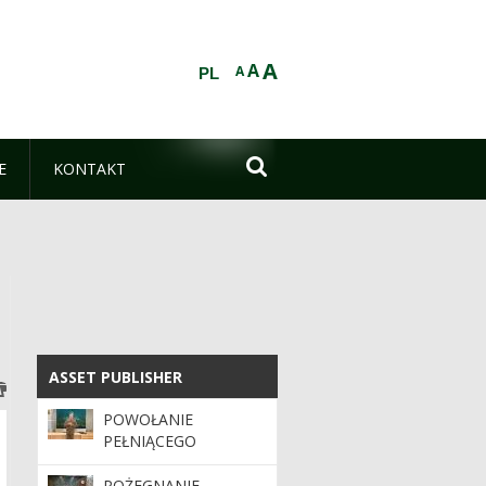
A
A
A
PL

E
KONTAKT
ASSET PUBLISHER
ASSET PUBLISHER
POWOŁANIE
PEŁNIĄCEGO
OBOWIĄZKI
DYREKTORA RDLP W
POŻEGNANIE