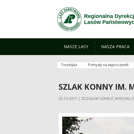
Skip to Content
Regionalna Dyrekc
Lasów Państwowyc
NASZE LASY
NASZA PRACA
Turystyka
Pomysły na wypoczynek
SZLAK KONNY IM.
02.10.2017 | ZDZISŁAW SZKIRUĆ WYDZIA