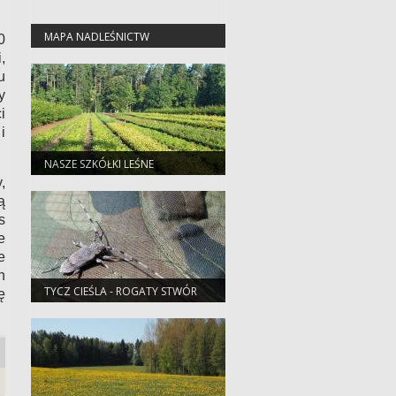
MAPA NADLEŚNICTW
0
,
u
y
i
i
NASZE SZKÓŁKI LEŚNE
,
ą
s
e
e
h
TYCZ CIEŚLA - ROGATY STWÓR
ę