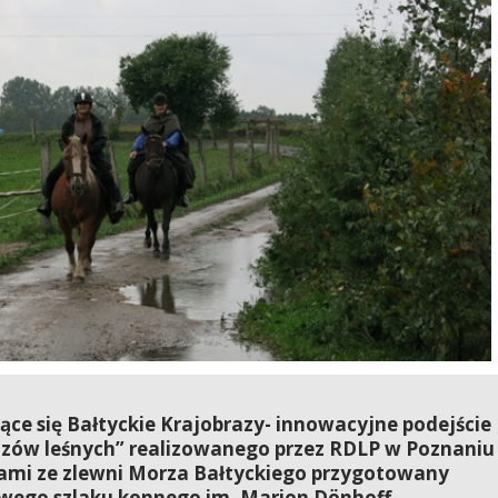
ce się Bałtyckie Krajobrazy- innowacyjne podejście
zów leśnych” realizowanego przez RDLP w Poznaniu
rami ze zlewni Morza Bałtyckiego przygotowany
owego szlaku konnego im. Marion Dönhoff.