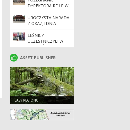
BIAŁYMSTOKU
DYREKTORA RDLP W
BIAŁYMSTOKU
UROCZYSTA NARADA
Z OKAZJI DNIA
LEŚNIKA 2026
LEŚNICY
UCZESTNICZYLI W
WOJEWÓDZKICH
OBCHODACH ŚWIĘTA
ASSET PUBLISHER
ASSET PUBLISHER
POLICJI W
BIAŁYMSTOKU
LASY REGIONU