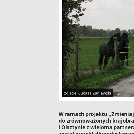
zdjęcie: Łukasz Zaniewski
W ramach projektu „Zmieniają
do zrównoważonych krajobra
i Olsztynie z wieloma partne
został projekt długodystans