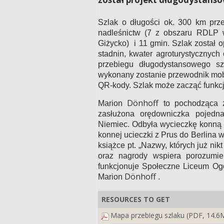
Szlak o długości ok. 300 km prz
nadleśnictw (7 z obszaru RDLP w
Giżycko)
i 11 gmin. Szlak został
stadnin, kwater agroturystycznych
przebiegu długodystansowego sz
wykonany zostanie przewodnik mobil
QR-kody.
Szlak może zacząć funkc
Dönhoff
Marion
to pochodząca z 
zasłużona orędowniczka pojedn
Niemiec. Odbyła wycieczkę konną 
konnej ucieczki z Prus do Berlina 
książce pt. „Nazwy, których już nik
oraz nagrody wspiera porozumie
funkcjonuje Społeczne Liceum Og
Dönhoff
Marion
.
RESOURCES TO GET
Mapa przebiegu szlaku (PDF, 14.6