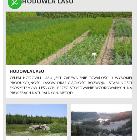
HODOWLA LASU
HODOWLA LASU
HODOWLA LASU
CELEM HODOWLI LASU JEST ZAPEWNIENIE TRWAŁOŚCI I WYSOKIEJ
PRODUKCYJNOŚCI LASÓW ORAZ CIĄGŁOŚCI ROZWOJU I STABILNOŚCI
EKOSYSTEMÓW LEŚNYCH, PRZEZ STOSOWANIE WZOROWANYCH NA
PROCESACH NATURALNYCH, METOD...