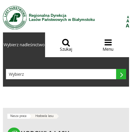
Przejdź do treści
Regionalna Dyrekcja
A
Lasów Państwowych w Białymstoku
A
A


Wybierz nadleśnictwo
Szukaj
Menu

Nasza praca
Hodowla lasu