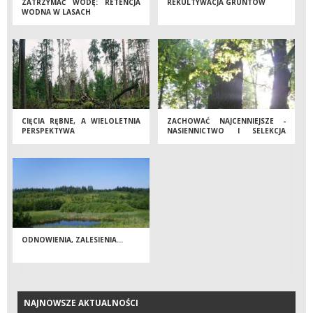
ZATRZYMAĆ WODĘ: RETENCJA
REKULTYWACJA GRUNTÓW
WODNA W LASACH
CIĘCIA RĘBNE, A WIELOLETNIA
ZACHOWAĆ NAJCENNIEJSZE -
PERSPEKTYWA
NASIENNICTWO I SELEKCJA
FUNKCJONOWANIA LASU JAKO
DRZEW LEŚNYCH
ŹRÓDŁA DÓBR
GOSPODARCZYCH,
PRZYRODNICZYCH I
SPOŁECZNYCH.
ODNOWIENIA, ZALESIENIA...
NAJNOWSZE AKTUALNOŚCI
NAJNOWSZE AKTUALNOŚCI