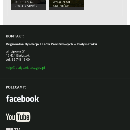
TYCZ CIEŚLA -
WYŁĄCZENIE
ROGATY STWÓR
GRUNTÓW
LEŚNYCH Z
PRODUKCJI
KONTAKT:
Regionalna Dyrekcja Lasów Państwowych w Białymstoku
ul. Lipowa 51
15-424 Białystok
tel. 85 748 18 00
rdlp@bialystok.lasy.gov.pl
POLECAMY: