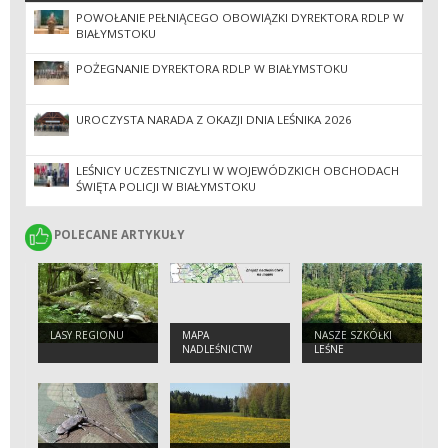
POWOŁANIE PEŁNIĄCEGO OBOWIĄZKI DYREKTORA RDLP W
BIAŁYMSTOKU
POŻEGNANIE DYREKTORA RDLP W BIAŁYMSTOKU
UROCZYSTA NARADA Z OKAZJI DNIA LEŚNIKA 2026
LEŚNICY UCZESTNICZYLI W WOJEWÓDZKICH OBCHODACH
ŚWIĘTA POLICJI W BIAŁYMSTOKU
POLECANE ARTYKUŁY
POLECANE ARTYKUŁY
LASY REGIONU
MAPA
NASZE SZKÓŁKI
NADLEŚNICTW
LEŚNE